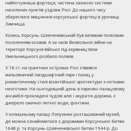
найпотужніша фортеця, частина захисної системи
населених пунктів уздовж Росі. До нашого часу
збереглися зміцнення корсунської фортеці в урочищі
Замчища.
Колись Корсунь-Шевченківський був великим полковим
поселенням козаків. А за часів Визвольної війни на
території Корсуня військо під керівництвом
Хмельницького розбило поляків.
У 18 ст. на гранітних островах Росі з’явився
мальовничий ландшафтний парк і палац у
романтичному стилі візантійської архітектури з нотками
неоготики. На сьогоднішній день в парково-палацовому
ансамблі прокладені чудові алеї і акуратні доріжки, є
джерело смачної питної води, фонтани.
У колишньому палаці Лопухіних розташований музей,
де можна ознайомитися з діорамами Корсунської битви
1648 р. та Корсунь-Шевченківської битви 1944 р. До