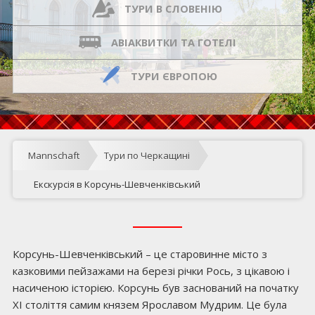
ТУРИ В СЛОВЕНІЮ
АВІАКВИТКИ ТА ГОТЕЛІ
ТУРИ ЄВРОПОЮ
Mannschaft
Тури по Черкащині
Екскурсія в Корсунь-Шевченківський
Корсунь-Шевченківський – це старовинне місто з
казковими пейзажами на березі річки Рось, з цікавою і
насиченою історією. Корсунь був заснований на початку
XI століття самим князем Ярославом Мудрим. Це була