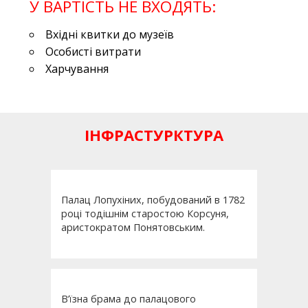
У ВАРТІСТЬ НЕ ВХОДЯТЬ:
Вхідні квитки до музеїв
Особисті витрати
Харчування
ІНФРАСТУРКТУРА
Палац Лопухіних, побудований в 1782
році тодішнім старостою Корсуня,
аристократом Понятовським.
В’їзна брама до палацового