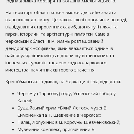
рідна домівка Кобзаря та Богдана Хмельницького.
На території області кожен зможе для себе знайти
відпочинок до смаку. Це захоплюючі прогулянки по воді,
відвідування старовинних садиб, доглянуті пляжі та
парки, історичні та архітектурні пам’ятки. Саме в
Черкаській області, в м. Умань розташований
дендропарк «Софіївка», який вважається одним із
найпопулярніших місць відпочинку вітчизняних та
іноземних туристів, шедевр садово-паркового
мистецтва, пам’ятник світового значення.
Крім «Уманського дива», на Черкащині слід відвідати:
Чернечу (Тарасову) гору, Успенський собор у
Каневі;
Буддійський храм «Білий Лотос», музеї В.
Симоненка та Т. Шевченка в Черкасах;
Палац Лопухіних в м. Корсунь-Шевченківський;
Музейний комплекс, присвячений Б.