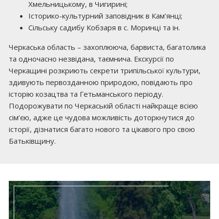
Хмельницькому, в Чигирині;
Історико-культурний заповідник в Кам’янці;
Сільську садибу Кобзаря в с. Моринці та ін.
Черкаська область – захоплююча, барвиста, багатолика
та одночасно незвідана, таємнича. Екскурсії по
Черкащині розкриють секрети трипільської культури,
здивують первозданною природою, повідають про
історію козацтва та Гетьманського періоду.
Подорожувати по Черкаській області найкраще всією
сім’єю, адже це чудова можливість доторкнутися до
історії, дізнатися багато нового та цікавого про свою
Батьківщину.