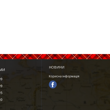
НОВИНИ
АМИ
Корисна інформація
09
09
05
20