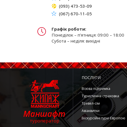
(093) 473-53-09
(067) 670-11-05
Графік роботи:
Понеділок – п’ятниця: 09:00 – 18:00
Субота – неділя: вихідні
ПОСЛУГИ
Візова підтримка
Туристична страховка
Тревел-сім
Маншафт
Авіаквитки
Екскурсійні тури Європою
туроператор