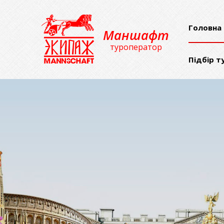
Головна
Маншафт
туроператор
Підбір т