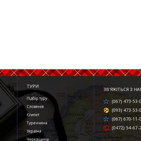
ТУРИ
ЗВ'ЯЖІТЬСЯ З Н
Підбір туру
(067) 473-53-
Словенія
(093) 473-53-
Єгипет
(067) 670-11-
Туреччина
(0472) 54-67-
Україна
Черкащина