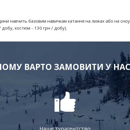
дини навчить базовим навичкам катання на лижах або на сноу
добу, костюм - 130 грн / добу).
ЧОМУ ВАРТО ЗАМОВИТИ У НАС
Наше турагентство