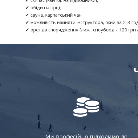
✔ обіди на гірці;
✔ сауна, карпатський чан;
✔ можливість найняти інструктора, який за 2-3 го
✔ оренда спорядження (лижі, сноуборд - 120 грн / 
Ми професійно підходимо до