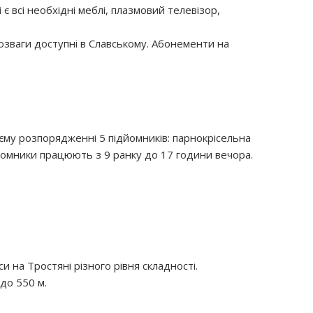
 є всі необхідні меблі, плазмовий телевізор,
 розваги доступні в Славському. Абонементи на
оєму розпорядженні 5 підйомників: парнокрісельна
ідйомники працюють з 9 ранку до 17 години вечора.
 на Тростяні різного рівня складності.
 до 550 м.