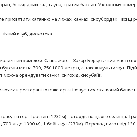
сторан, більярдний зал, сауна, критий басейн. У кожному номері
ете присвятити катанню на лижах, санках, сноубордах - всі ці
 нічний клуб, дискотека.
колижний комплекс Славського - Захар Беркут, який має в св
три бугельних на 700, 750 і 800 метрів, а також мультиліфт. П
т можна орендувати санки, снігохід, сноубайк.
ажаючих в ресторані готелю організовується святковий банкет.
асу на горі Тростян (1232м) - є гордістю цього селища. Траси
д 700 м до 1300 м), 1 бебі-ліфт (230м). Перепад висот від 130