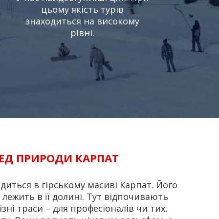
цьому якість турів
знаходиться на високому
рівні.
РЕД ПРИРОДИ КАРПАТ
иться в гірському масиві Карпат. Його
лежить в її долині. Тут відпочивають
зні траси – для професіоналів чи тих,