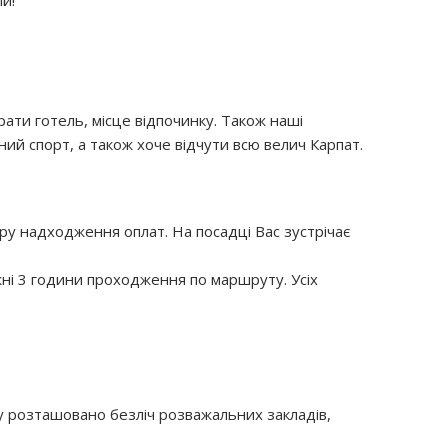
ати готель, місце відпочинку. Також наші
ий спорт, а також хоче відчути всю велич Карпат.
іру надходження оплат. На посадці Вас зустрічає
ні 3 години проходження по маршруту. Усіх
му розташовано безліч розважальних закладів,