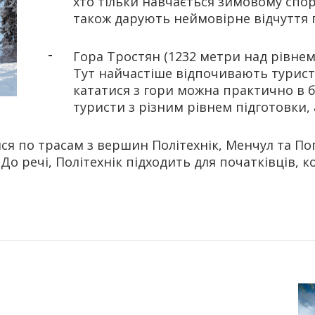
хто тільки навчається зимовому спо
також дарують неймовірне відчуття г
Гора Тростян (1232 метри над рівнем
Тут найчастіше відпочивають туристи
кататися з гори можна практично в 
туристи з різним рівнем підготовки, 
я по трасам з вершин Політехнік, Менчул та Пога
До речі, Політехнік підходить для початківців, 