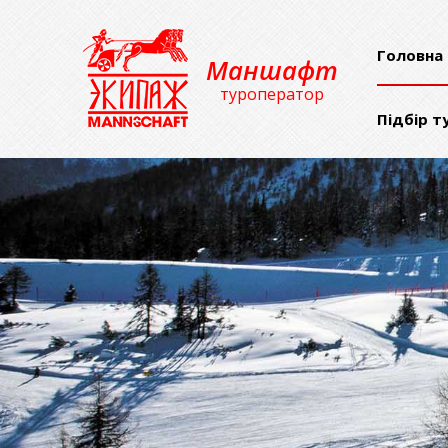
Головна
Маншафт
туроператор
Підбір т