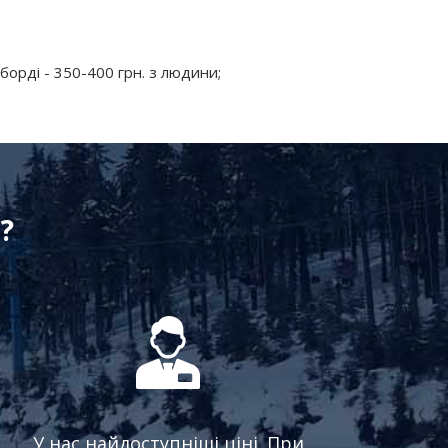
борді - 350-400 грн. з людини;
?
У нас найдоступніші ціні. При