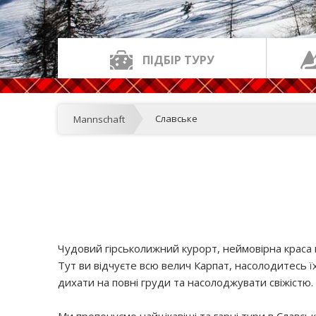
ПІДБІР ТУРУ
Славське
Mannschaft
Чудовий гірськолижний курорт, неймовірна краса п
Тут ви відчуєте всю велич Карпат, насолодитесь ї
дихати на повні груди та насолоджувати свіжістю.
Ми пропонуємо найцікавіші та гарні тури в Славсь