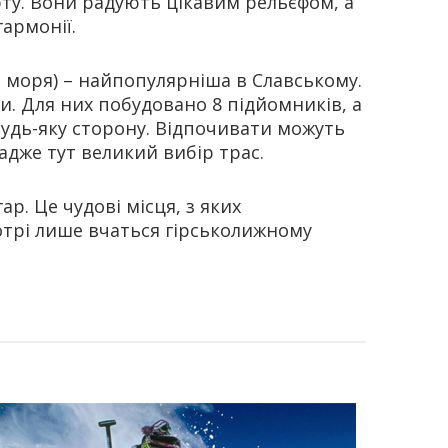
рту. Вони радують цікавим рельєфом, а
армонії.
 моря) – найпопулярніша в Славському.
. Для них побудовано 8 підйомників, а
будь-яку сторону. Відпочивати можуть
адже тут великий вибір трас.
р. Це чудові місця, з яких
котрі лише вчаться гірськолижному