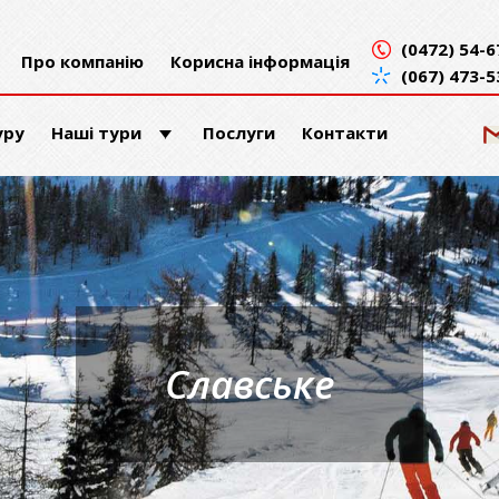
(0472) 54-6
Про компанію
Корисна інформація
(067) 473-5
уру
Наші тури
Послуги
Контакти
Славське