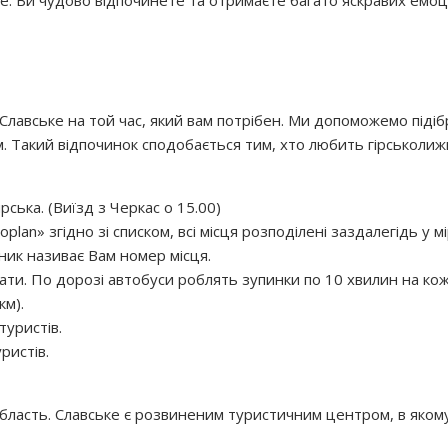
лавське на той час, який вам потрібен. Ми допоможемо підібр
 Такий відпочинок сподобається тим, хто любить гірськолижн
рська. (Виїзд з Черкас о 15.00)
an» згідно зі списком, всі місця розподілені заздалегідь у м
вник називає Вам номер місця.
ти. По дорозі автобуси роблять зупинки по 10 хвилин на кож
км).
уристів.
ристів.
 область. Славське є розвиненим туристичним центром, в яко