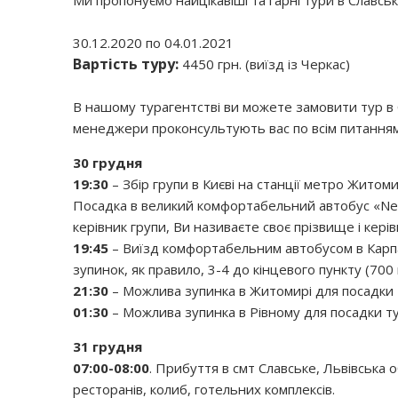
30.12.2020 по 04.01.2021
Вартість туру:
4450 грн. (виїзд із Черкас)
В нашому турагентстві ви можете замовити тур в С
менеджери проконсультують вас по всім питанням.
30 грудня
19:30
– Збір групи в Києві на станції метро Житоми
Посадка в великий комфортабельний автобус «Neopl
керівник групи, Ви називаєте своє прізвище і кері
19:45
– Виїзд комфортабельним автобусом в Карпа
зупинок, як правило, 3-4 до кінцевого пункту (700 
21:30
– Можлива зупинка в Житомирі для посадки т
01:30
– Можлива зупинка в Рівному для посадки ту
31 грудня
07:00-08:00
. Прибуття в смт Славське, Львівська
ресторанів, колиб, готельних комплексів.