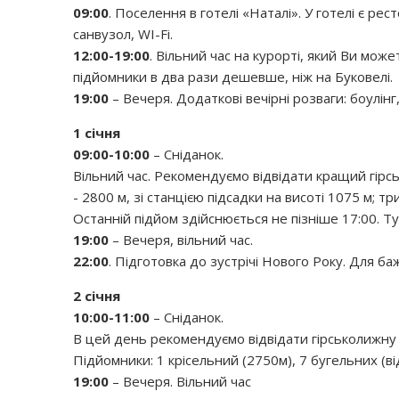
09:00
. Поселення в готелі «Наталі». У готелі є ре
санвузол, WI-Fi.
12:00-19:00
. Вільний час на курорті, який Ви мож
підйомники в два рази дешевше, ніж на Буковелі.
19:00
– Вечеря. Додаткові вечірні розваги: боулінг,
1 січня
09:00-10:00
– Сніданок.
Вільний час. Рекомендуємо відвідати кращий гірсь
- 2800 м, зі станцією підсадки на висоті 1075 м; 
Останній підйом здійснюється не пізніше 17:00. Ту
19:00
– Вечеря, вільний час.
22:00
. Підготовка до зустрічі Нового Року. Для б
2 січня
10:00-11:00
– Сніданок.
В цей день рекомендуємо відвідати гірськолижну тр
Підйомники: 1 крісельний (2750м), 7 бугельних (ві
19:00
– Вечеря. Вільний час