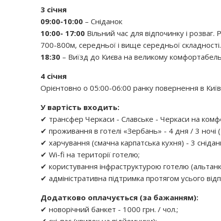
3 січня
09:00-10:00
– Сніданок
10:00- 17:00
Вільний час для відпочинку і розваг.
700-800м, середньої і вище середньої складності.
18:30
– Виїзд до Києва на великому комфортабельно
4 січня
Орієнтовно о 05:00-06:00 ранку повернення в Киї
У вартість входить:
✔ трансфер Черкаси - Славське - Черкаси на ком
✔ проживання в готелі «Зербань» - 4 дня / 3 ночі 
✔ харчування (смачна карпатська кухня) - 3 сніданк
✔ Wi-fi на території готелю;
✔ користування інфраструктурою готелю (альтанк
✔ адміністративна підтримка протягом усього відп
Додатково оплачується (за бажанням):
✔ новорічний банкет - 1000 грн. / чол.;
✔ скі-пас (квиток на підйомники);