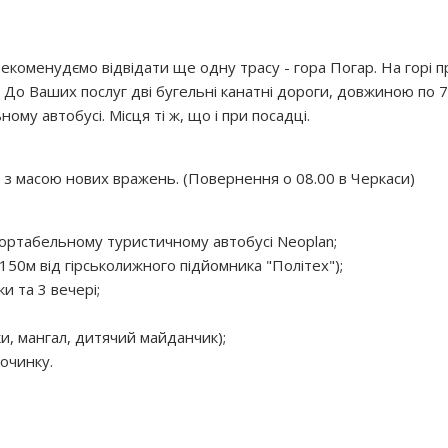
 Рекоменудємо відвідати ще одну трасу - гора Погар. На горі 
 До Ваших послуг дві бугельні канатні дороги, довжиною по 7
му автобусі. Місця ті ж, що і при посадці.
в з масою нових вражень. (Повернення о 08.00 в Черкаси)
фортабельному туристичному автобусі Neoplan;
(150м від гірськолижного підйомника "Політех");
и та 3 вечері;
и, мангал, дитячий майданчик);
очинку.