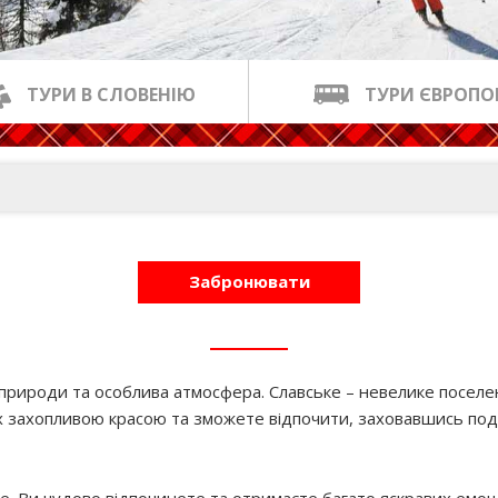
ТУРИ В СЛОВЕНІЮ
ТУРИ ЄВРОП
Забронювати
рироди та особлива атмосфера. Славське – невелике поселення,
х захопливою красою та зможете відпочити, заховавшись пода
ке. Ви чудово відпочинете та отримаєте багато яскравих емоці