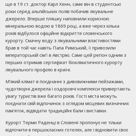
ще в 19 ст. доктор Карл Хенн, саме він в студентські
роки серед альпійських полів побачив лікувальне
джерело. Вперше пляшку наповнили корисною
мінеральною водою в 1869 році, а вже через кілька
років відбулося офіційне відкриття словенського
курорту. Смачну воду з лікувальними властивостями
брав в той час навіть Папа Римський, її привозили
імператорській сім’ї в Австрію. Саме цей регіон одним з
перших отримав сертифікат біокліматичного курорту
лікувального профілю в країні.
М’який клімат в поєднанні з дивовижними пейзажами,
чудотворні джерела і оздоровчі комплекси привертають
увагу туристів вже багато років. Гості міста можуть
поєднати свій відпочинок з оглядом місцевих визначних
пам’яток, відвідати традиційні бали і виставки.
Курорт Терми Раденці в Словенії пропонує не тільки
відпочити в першокласних готелях, але і відновити своє