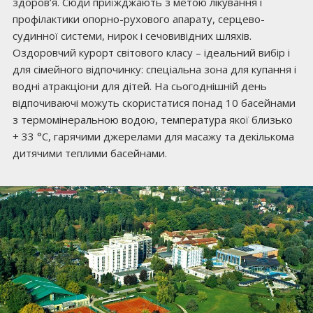
здоров’я. Сюди приїжджають з метою лікування і
профілактики опорно-рухового апарату, серцево-
судинної системи, нирок і сечовивідних шляхів.
Оздоровчий курорт світового класу – ідеальний вибір і
для сімейного відпочинку: спеціальна зона для купання і
водні атракціони для дітей. На сьогоднішній день
відпочиваючі можуть скористатися понад 10 басейнами
з термомінеральною водою, температура якої близько
+ 33 °С, гарячими джерелами для масажу та декількома
дитячими теплими басейнами.