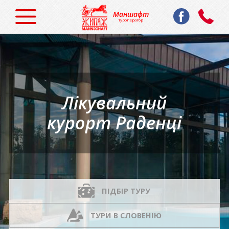
Маншафт
туроператор
Лікувальний
курорт Раденці
ПІДБІР ТУРУ
ТУРИ В СЛОВЕНІЮ