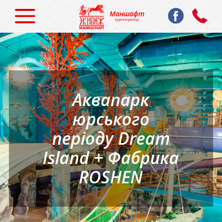
Маншафт
туроператор
Аквапарк
юрського
періоду Dream
Island + Фабрика
ROSHEN