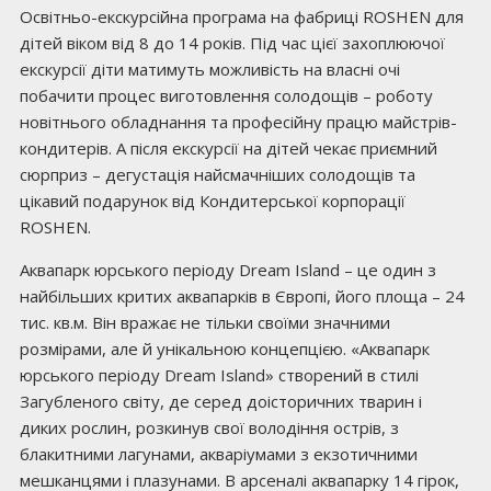
Освітньо-екскурсійна програма на фабриці ROSHEN для
дітей віком від 8 до 14 років. Під час цієї захоплюючої
екскурсії діти матимуть можливість на власні очі
побачити процес виготовлення солодощів – роботу
новітнього обладнання та професійну працю майстрів-
кондитерів. А після екскурсії на дітей чекає приємний
сюрприз – дегустація найсмачніших солодощів та
цікавий подарунок від Кондитерської корпорації
ROSHEN.
Аквапарк юрського періоду Dream Island – це один з
найбільших критих аквапарків в Європі, його площа – 24
тис. кв.м. Він вражає не тільки своїми значними
розмірами, але й унікальною концепцією. «Аквапарк
юрського періоду Dream Island» створений в стилі
Загубленого світу, де серед доісторичних тварин і
диких рослин, розкинув свої володіння острів, з
блакитними лагунами, акваріумами з екзотичними
мешканцями і плазунами. В арсеналі аквапарку 14 гірок,