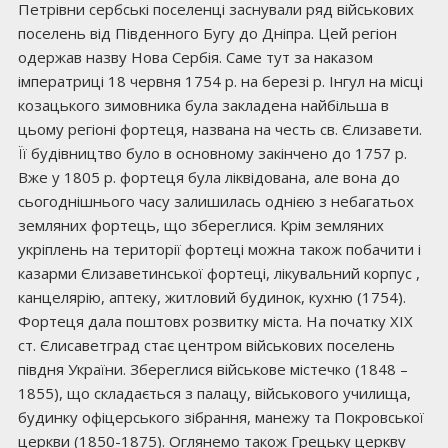
Петрівни сербські поселенці заснували ряд військових
поселень від Південного Бугу до Дніпра. Цей регіон
одержав назву Нова Сербія. Саме тут за наказом
імператриці 18 червня 1754 р. на березі р. Інгул на місці
козацького зимовника була закладена найбільша в
цьому регіоні фортеця, названа на честь св. Єлизавети.
Її будівництво було в основному закінчено до 1757 р.
Вже у 1805 р. фортеця була ліквідована, але вона до
сьогоднішнього часу залишилась однією з небагатьох
земляних фортець, що збереглися. Крім земляних
укріплень на території фортеці можна також побачити і
казарми Єлизаветинської фортеці, лікувальний корпус ,
канцелярію, аптеку, житловий будинок, кухню (1754).
Фортеця дала поштовх розвитку міста. На початку XIX
ст. Єлисаветград стає центром військових поселень
півдня України. Збереглися військове містечко (1848 –
1855), що складається з палацу, військового училища,
будинку офіцерського зібрання, манежу та Покровської
церкви (1850-1875). Оглянемо також Грецьку церкву