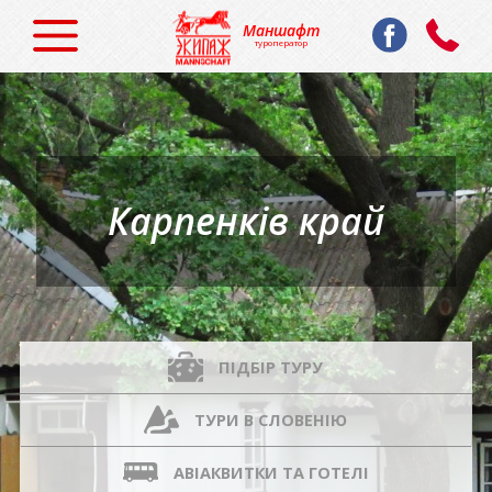
Маншафт
туроператор
Карпенків край
ПІДБІР ТУРУ
ТУРИ В СЛОВЕНІЮ
АВІАКВИТКИ ТА ГОТЕЛІ