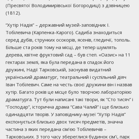
(Пресвятої Володимирівської Богородиці) з дзвіницею
(1812).
“Хутір Надія” – державний музей-заповідник І.
Тобілевича (Карпенка-Карого). Садиба знаходиться
серед дубів, струнких осокорів, ясенів, гледичії, тополь.
Більше ста років тому на місці, де тепер шумлять
дерева, квітне фруктовий сад – був степ. «Оазис» на 11
гектарах землі, яка була передана в спадок його
дружині, Надії Тарковській, заснував видатний
український драматург, театральний і суспільний діяч
Іван Тобілевич. Саме на честь своєї дружини він і назвав
хутір. Багато років це місце було творчою лабораторією
драматурга. Тут були написані такі твори, як “Сто тисяч” і
“Господар”, історична драма “Сава Чалий” і ще близько
одинадцяти творів. У заповіднику-музеї “Хутір Надія”
експонується близько двох тисяч предметів, значна
частина з яких передана сім’єю Тобілевичів –
Тарковських. З того часу збереглися будинок сім’ї, парк