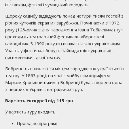
із ставком, флігелі і чумацький колодязь.
Щороку садибу відвідують понад чотири тисячі гостей з
різних куточків України і зарубіжжя. Починаючи з 1972
року (125-річчя з дня народження Івана Тобілевича) тут
проходить театральний фестиваль «Вересневі
самоцвіти». З 1990 року він вважається всеукраїнським.
Участь у фестивалі беруть найвидатніші українські
письменники і діячі театру.
Бобринець вважається місцем зародження українського
театру. У 1863 році, на чолі з майбутнім корифеєм
Марком Кропивницьким в Бобринці була створена одна
з перших в Україні театральних труп.
Вартість екскурсії від 115 грн.
У вартість туру входить:
Проїзд по програмі