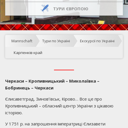
ТУРИ ЄВРОПОЮ
Mannschaft
Тури по Україні
Екскурсії по Україні
Карпенків край
Черкаси – К
ропивницький
– Миколаївка –
Бобринець – Черкаси
Єлисаветград, Зинов’ївськ, Кірово… Все це про
Кропивницький – обласний центр України з цікавою
історією.
У 1751 р. на запрошення імператриці Єлизавети