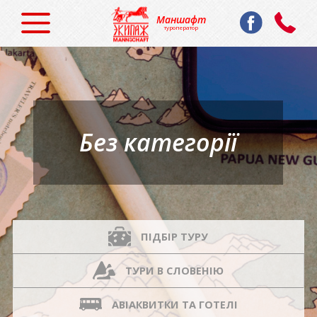
Маншафт
туроператор
Без категорії
ПІДБІР ТУРУ
ТУРИ В СЛОВЕНІЮ
АВІАКВИТКИ ТА ГОТЕЛІ